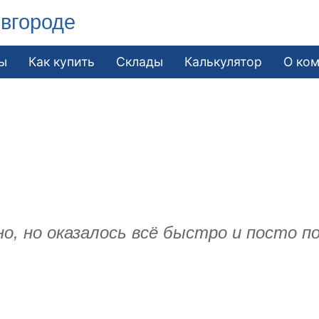
вгороде
ы
Как купить
Склады
Калькулятор
О ко
.
о, но оказалось всё быстро и посто п