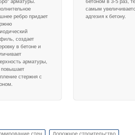
бро" арматуры.
бетоном в 3-5 раз, т
олнительное
самым увеличивает
шнее ребро придает
адгезия к бетону.
ержню
иодический
филь, создает
еровку в бетоне и
личивает
ерхность арматуры,
 повышает
пление стержня с
оном.
рмирование стен
Дорожное строительство