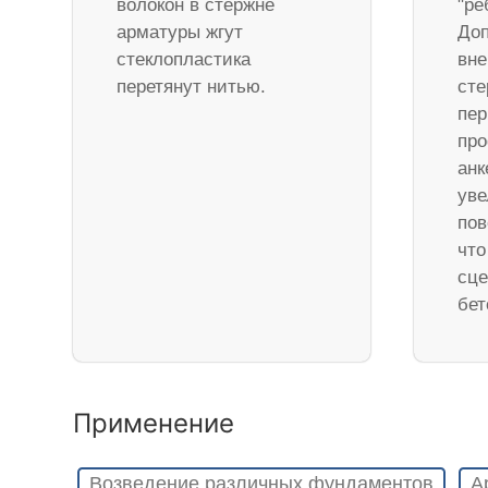
волокон в стержне
"ре
арматуры жгут
Доп
стеклопластика
вне
перетянут нитью.
ст
пер
про
анк
уве
пов
что
сце
бет
Применение
Возведение различных фундаментов
А