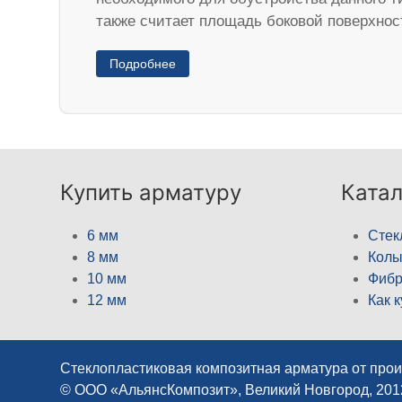
также считает площадь боковой поверхнос
Подробнее
Купить арматуру
Катал
6 мм
Стек
8 мм
Кол
10 мм
Фибр
12 мм
Как 
Стеклопластиковая композитная арматура от про
© ООО «АльянсКомпозит», Великий Новгород, 20