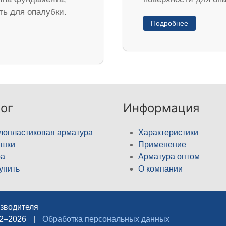
ть для опалубки.
Подробнее
ог
Информация
лопластиковая арматура
Характеристики
ышки
Применение
а
Арматура оптом
купить
О компании
изводителя
12–2026
|
Обработка персональных данных