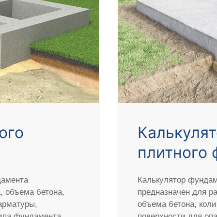
ого
Калькулят
плитного 
дамента
Калькулятор фундам
 объема бетона,
предназначен для р
арматуры,
объема бетона, кол
типа фундамента,
поверхности для оп