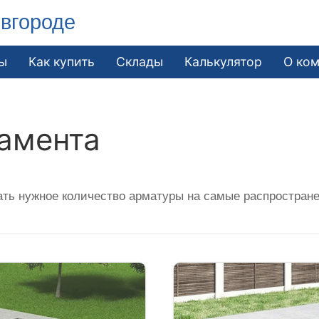
вгороде
ы
Как купить
Склады
Калькулятор
О ко
амента
ать нужное количество арматуры на самые распростран