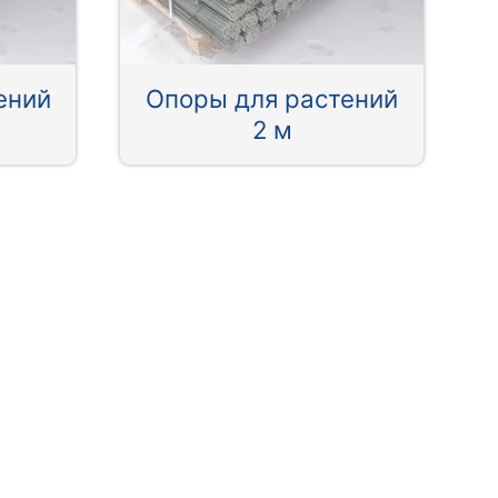
ений
Опоры для растений
2 м