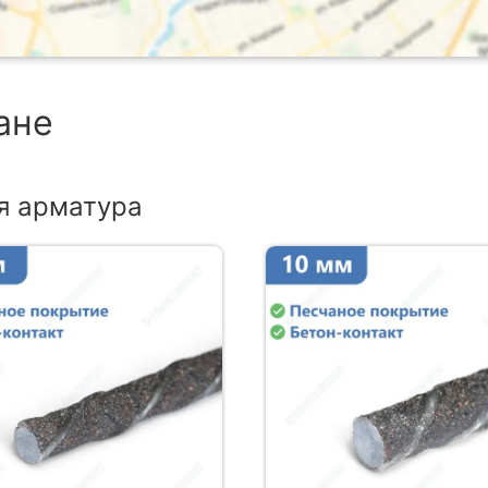
ане
я арматура