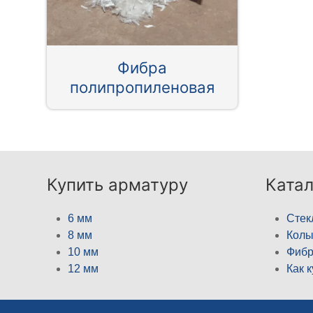
Фибра
полипропиленовая
Купить арматуру
Катал
6 мм
Стек
8 мм
Кол
10 мм
Фибр
12 мм
Как 