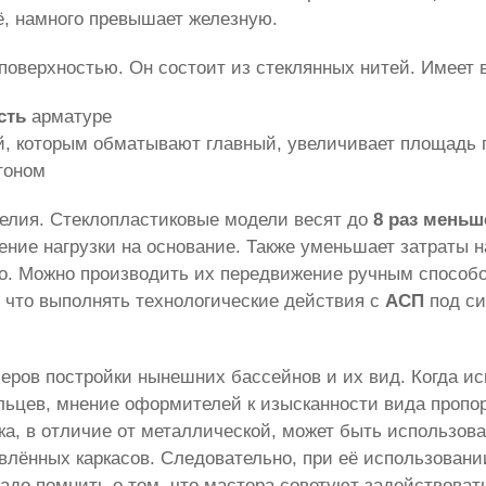
ё, намного превышает железную.
поверхностью. Он состоит из стеклянных нитей. Имеет в
сть
арматуре
, которым обматывают главный, увеличивает площадь 
тоном
делия. Стеклопластиковые модели весят до
8 раз меньш
ие нагрузки на основание. Также уменьшает затраты на
но. Можно производить их передвижение ручным спосо
, что выполнять технологические действия с
АСП
под си
еров постройки нынешних бассейнов и их вид. Когда ис
ельцев, мнение оформителей к изысканности вида про
ка, в отличие от металлической, может быть использов
лённых каркасов. Следовательно, при её использовани
Надо помнить о том, что мастера советуют задействоват