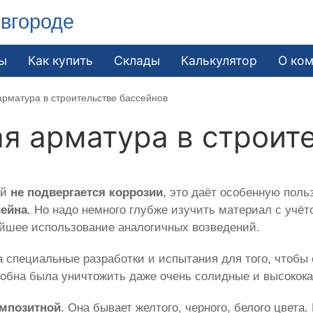
вгороде
ы
Как купить
Склады
Калькулятор
О ко
арматура в строительстве бассейнов
я арматура в строит
ый
не подвергается коррозии
, это даёт особенную поль
сейна
. Но надо немного глубже изучить материал с учё
ейшее использование аналогичных возведений.
 специальные разработки и испытания для того, чтобы
обна была уничтожить даже очень солидные и высокока
мпозитной
. Она бывает желтого, черного, белого цвет