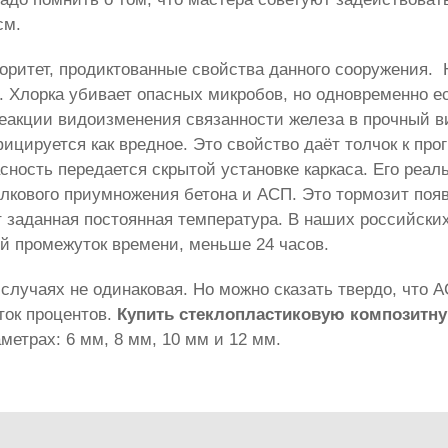
см.
оритет, продиктованные свойства данного сооружения.
. Хлорка убивает опасных микробов, но одновременно е
еакции видоизменения связанности железа в прочный в
ицируется как вредное. Это свойство даёт толчок к про
ность передается скрытой установке каркаса. Его реал
олкового приумножения бетона и АСП. Это тормозит по
т заданная постоянная температура. В наших российск
ый промежуток времени, меньше 24 часов.
случаях не одинаковая. Но можно сказать твердо, что 
ток процентов.
Купить стеклопластиковую композитн
етрах: 6 мм, 8 мм, 10 мм и 12 мм.